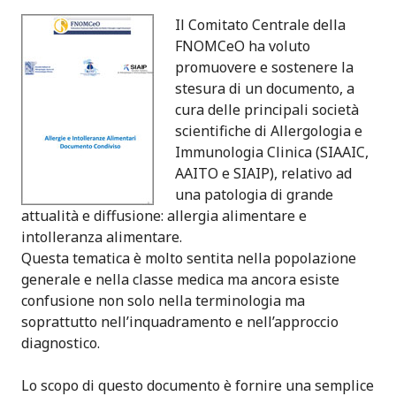
2
Il Comitato Centrale della
0
FNOMCeO ha voluto
1
promuovere e sostenere la
6
stesura di un documento, a
“
cura delle principali società
M
scientifiche di Allergologia e
A
Immunologia Clinica (SIAAIC,
N
AAITO e SIAIP), relativo ad
G
una patologia di grande
I
attualità e diffusione: allergia alimentare e
A
intolleranza alimentare.
R
Questa tematica è molto sentita nella popolazione
E
generale e nella classe medica ma ancora esiste
B
confusione non solo nella terminologia ma
E
soprattutto nell’inquadramento e nell’approccio
N
diagnostico.
E
I
Lo scopo di questo documento è fornire una semplice
N