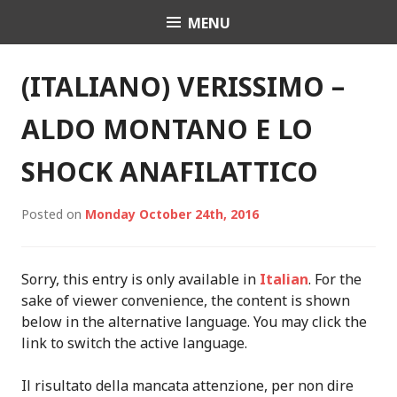
S
MENU
GAIA EAT SAFELY
k
i
p
N
(ITALIANO) VERISSIMO –
t
E
o
ALDO MONTANO E LO
c
W
o
SHOCK ANAFILATTICO
n
S
t
Posted on
Monday October 24th, 2016
e
n
t
Sorry, this entry is only available in
Italian
. For the
sake of viewer convenience, the content is shown
below in the alternative language. You may click the
link to switch the active language.
Il risultato della mancata attenzione, per non dire