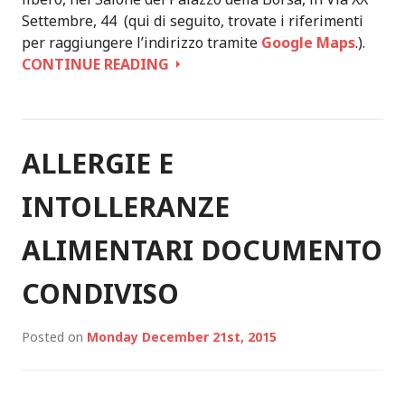
Settembre, 44 (qui di seguito, trovate i riferimenti
per raggiungere l’indirizzo tramite
Google Maps
.).
CONTINUE READING
S
A
B
A
T
ALLERGIE E
O
1
INTOLLERANZE
3
F
ALIMENTARI DOCUMENTO
E
B
CONDIVISO
B
R
Posted on
Monday December 21st, 2015
A
I
O