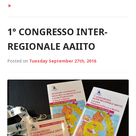
V
i
d
e
1° CONGRESSO INTER-
o
REGIONALE AAIITO
Posted on
Tuesday September 27th, 2016