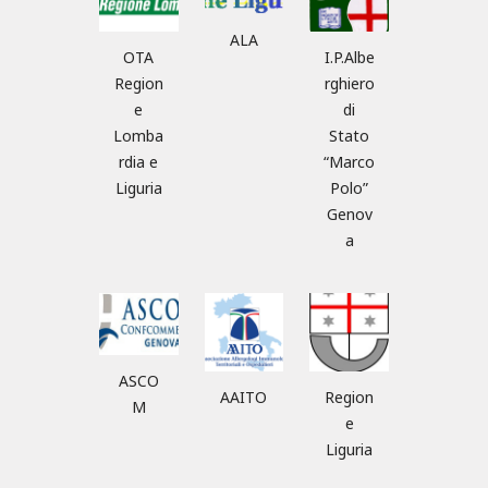
ALA
OTA
I.P.Albe
Region
rghiero
e
di
Lomba
Stato
rdia e
“Marco
Liguria
Polo”
Genov
a
ASCO
AAITO
Region
M
e
Liguria