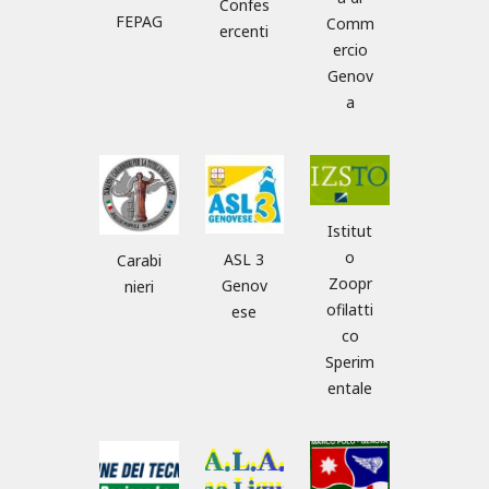
Confes
FEPAG
Comm
ercenti
ercio
Genov
a
Istitut
o
ASL 3
Carabi
Zoopr
Genov
nieri
ofilatti
ese
co
Sperim
entale