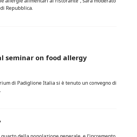
lle allergie alimentari al ristorante”, sarà moderato
 di Repubblica.
l seminar on food allergy
ium di Padiglione Italia si è tenuto un convegno di
.
y
 quarto della popolazione generale, e l’incremento