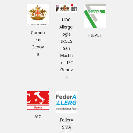
UOC
Allergol
Comun
ogia
FIEPET
e di
IRCCS
Genov
San
a
Martin
o – IST
Genov
a
AIC
FederA
SMA