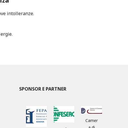
nza
ove intolleranze.
lergie.
SPONSOR E PARTNER
Camer
a di