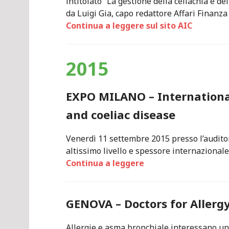
intitolato “La gestione della celiachia e de
da Luigi Gia, capo redattore Affari Finanza
Continua a leggere sul sito AIC
2015
EXPO MILANO – Internationa
and coeliac disease
Venerdì 11 settembre 2015 presso l’auditor
altissimo livello e spessore internazionale
Continua a leggere
GENOVA – Doctors for Allerg
Allergie e asma bronchiale interessano un