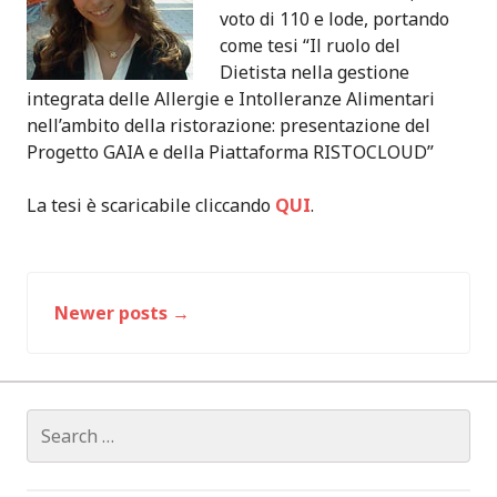
voto di 110 e lode, portando
come tesi “Il ruolo del
Dietista nella gestione
integrata delle Allergie e Intolleranze Alimentari
nell’ambito della ristorazione: presentazione del
Progetto GAIA e della Piattaforma RISTOCLOUD”
La tesi è scaricabile cliccando
QUI
.
Newer posts
→
P
o
s
S
e
t
a