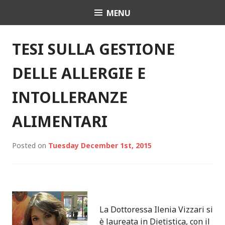
S
MENU
GAIA EAT SAFELY
k
i
p
N
TESI SULLA GESTIONE
t
E
o
DELLE ALLERGIE E
c
W
o
INTOLLERANZE
n
S
t
ALIMENTARI
e
n
Posted on
Tuesday December 1st, 2015
t
La Dottoressa Ilenia Vizzari si
è laureata in Dietistica, con il