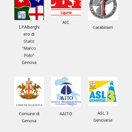
AIC
I.P.Alberghi
Carabinieri
ero di
Stato
“Marco
Polo”
Genova
ASL 3
Comune di
AAITO
Genovese
Genova