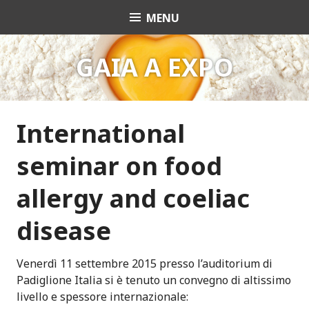
S
MENU
GAIA EAT SAFELY
k
i
p
GAIA A EXPO
t
o
c
o
International
n
seminar on food
t
e
allergy and coeliac
n
t
disease
Venerdì 11 settembre 2015 presso l’auditorium di
Padiglione Italia si è tenuto un convegno di altissimo
livello e spessore internazionale: