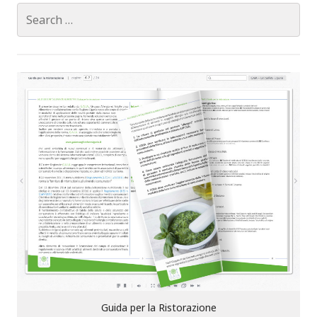
S
e
a
r
c
h
f
o
r
:
Guida per la Ristorazione