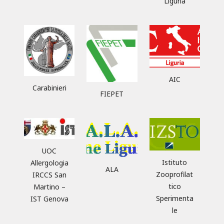
Liguria
AIC
Carabinieri
FIEPET
UOC
Istituto
Allergologia
ALA
Zooprofilat
IRCCS San
tico
Martino –
Sperimenta
IST Genova
le