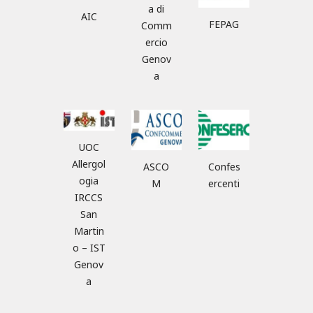
a di
AIC
FEPAG
Comm
ercio
Genov
a
UOC
Allergol
ASCO
Confes
ogia
M
ercenti
IRCCS
San
Martin
o – IST
Genov
a