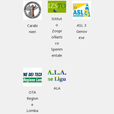
Istitut
o
ASL 3
Carabi
Zoopr
Genov
nieri
ofilatti
ese
co
Sperim
entale
ALA
OTA
Region
e
Lomba