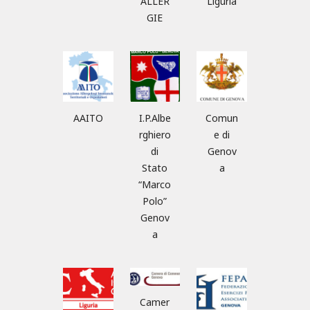
ALLER
Liguria
GIE
AAITO
I.P.Albe
Comun
rghiero
e di
di
Genov
Stato
a
“Marco
Polo”
Genov
a
Camer