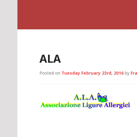
S
GAIA EAT SAFELY
k
i
p
t
o
c
ALA
o
n
t
Posted on
Tuesday February 23rd, 2016
by
Fr
e
n
t